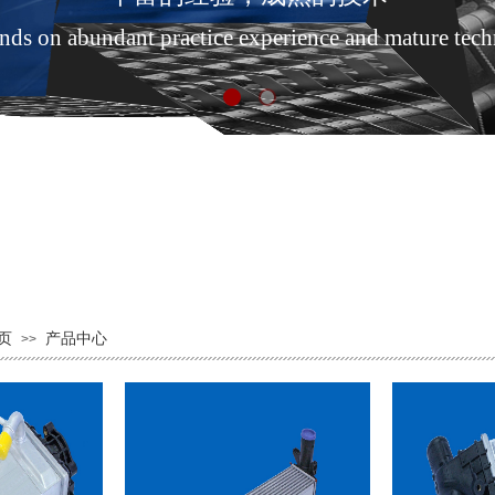
s on abundant practice experience and mature tec
页
产品中心
>>